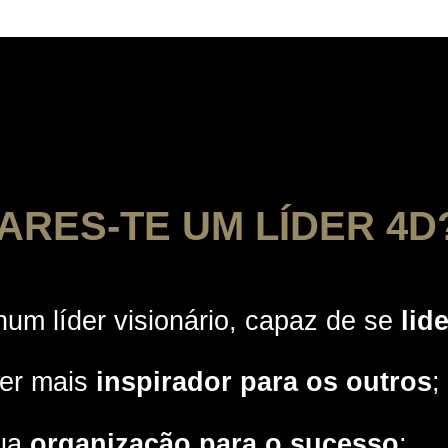
ARES-TE UM LÍDER 4D
num líder visionário, capaz de se
lid
der mais
inspirador para os outros
;
tua
organização para o sucesso
;