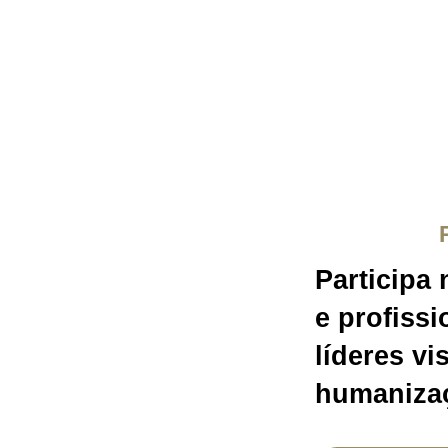
Participa
e profiss
líderes vi
humanizaç