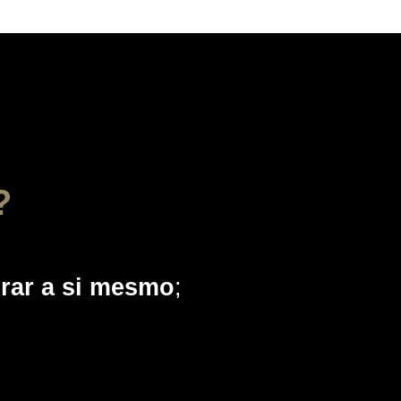
?
erar a si mesmo
;